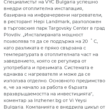
Специалистът на VYC Bulgaria успешно
внедри отоплителна инсталация,
базирана на инфрачервени нагреватели,
в ресторант Hepi Landmark, разположен
в търговския парк Targovsky Center в град
Plovdiv. „Инсталираната мощност
°
позволява тя да се поддържа на 20
C,
като разликата е пряко свързана с
температурата в отоплителната част на
заведението, която се регулира от
употребата и презимата. Системата е
еднаква с нагревателя и може да се
използва отделно. Основното предимство
е, че за начало за работа е бързата
вразвръщаемостта на инвестицията“,
коментар за Inzhener.bg от Vi Yeysi
Bulgaria. Компанията е внедрила цикъл от