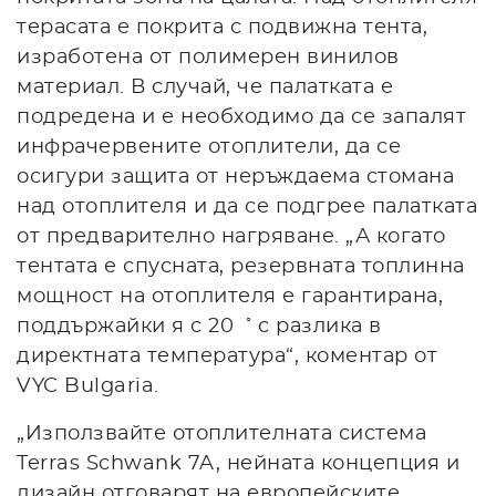
терасата е покрита с подвижна тента,
изработена от полимерен винилов
материал. В случай, че палатката е
подредена и е необходимо да се запалят
инфрачервените отоплители, да се
осигури защита от неръждаема стомана
над отоплителя и да се подгрее палатката
от предварително нагряване. „А когато
тентата е спусната, резервната топлинна
мощност на отоплителя е гарантирана,
◦
поддържайки я с 20
с разлика в
директната температура“, коментар от
VYC Bulgaria.
„Използвайте отоплителната система
Terras Schwank 7A, нейната концепция и
дизайн отговарят на европейските