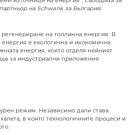
еми източници на енергия”, съобщиха за
 партньор на
Schwank
за България.
 регенериране на топлинна енергия. В
а енергия е екологична и икономична
инната енергия, която отделя нейният
яща за индустриални приложения.
турен режим. Независимо дали става
халета, в които технологичните процеси и
ото.