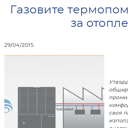
Газовите термопом
за отопл
29/04/2015
Утвър
общирн
промиш
комфор
своя п
използ