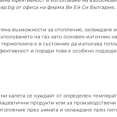
йна ефективност и използване на възобновя
ер.
bg
от офиса на фирма Ви Ей Си България,
тема възможности за отопление, охлаждане и
зползването на газ като основен източник н
 термопомпа е в състояние да използва топл
ефективност и поради това е особено подход
ни халета се нуждаят от определен темпера
мацевтични продукти или за производствени 
отопление през зимата и охлаждане през лят