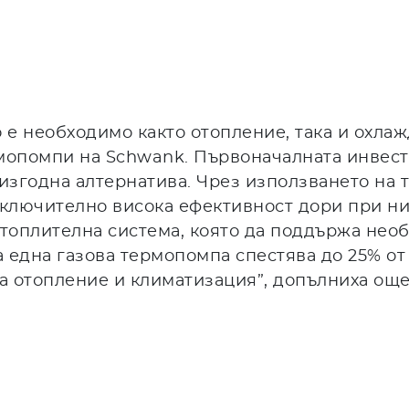
е необходимо както отопление, така и охла
мопомпи на Schwank. Първоначалната инвест
згодна алтернатива. Чрез използването на т
 изключително висока ефективност дори при н
отоплителна система, която да поддържа не
 една газова термопомпа спестява до 25% от
 отопление и климатизация”, допълниха още 