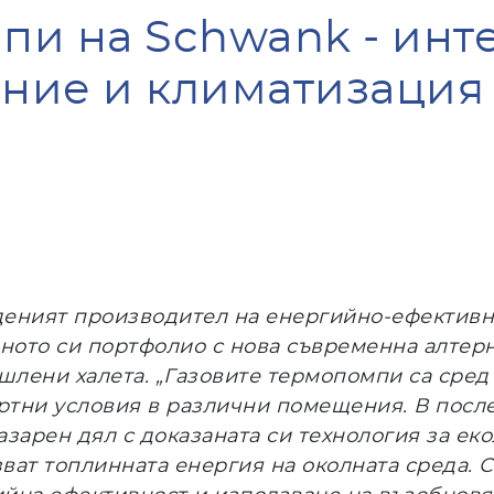
пи на Schwank - ин
ение и климатизация 
деният производител на енергийно
-
ефективн
ото си портфолио с нова съвременна алтерн
лени халета. „Газовите термопомпи са сред 
тни условия в различни помещения. В после
азарен дял с доказаната си технология за ек
ват топлинната енергия на околната среда. 