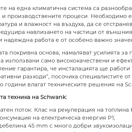
те на една климатична система са разнообр
 и производствените процеси. Необходимо е
атура и влажност на въздуха, да се отстран
редуцира навлизането на частици от външния 
 надеждна работа е от особено важно значе
ата покривна основа, намаляват усилията за 
са използвани само висококачествени и ефе
ление гарантира, че инсталацията ще работи
ративни разходи”, посочиха специалистите о
го години влагат техническите решения на Sc
та техника на Schwank:
тен поток: Клас на рекуперация на топлина 
консумация на електрическа енергия P1;
с дебелина 45 mm с много добри звукоизолац