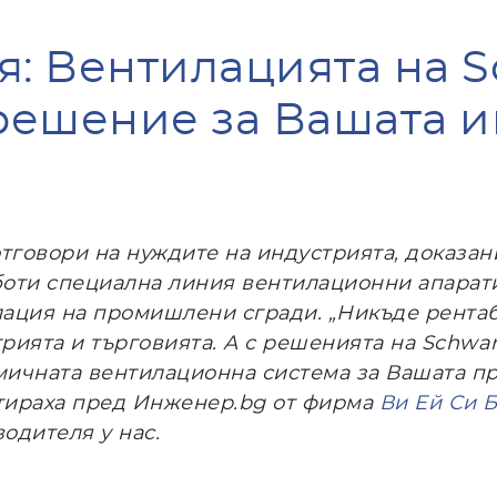
я: Вентилацията на 
решение за Вашата и
отговори на нуждите на индустрията, доказ
оти специална линия вентилационни апарат
ация на промишлени сгради. „Никъде рентаби
рията и търговията. А с решенията на Schwa
ичната вентилационна система за Вашата пр
тираха пред Инженер.bg от фирма
Ви Ей Си 
одителя у нас.