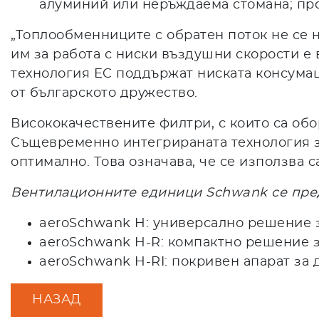
алуминий или неръждаема стомана; пр
„Топлообменниците с обратен поток не се 
им за работа с ниски въздушни скорости е
технология EC поддържат ниската консумац
от българското дружество.
Висококачествените филтри, с които са об
Същевременно интегрираната технология за
оптимално. Това означава, че се използва 
Вентилационните единици Schwank се пред
aeroSchwank H: универсално решение за
aeroSchwank H-R: компактно решение 
aeroSchwank H-RI: покривен апарат за
НАЗАД