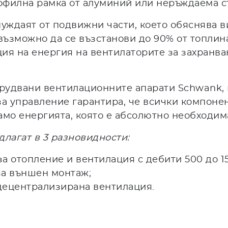
офилна рамка от алуминий или неръждаема с
нуждаят от подвижни части, което обяснява 
 възможно да се възстанови до 90% от топлин
ия на енергия на вентилаторите за захранва
орудвани вентилационните апарати Schwank, 
 управление гарантира, че всички компонен
само енергията, която е абсолютно необходим
лагат в 3 разновидности:
 отопление и вентилация с дебити 500 до 15
за външен монтаж;
 децентрализирана вентилация.