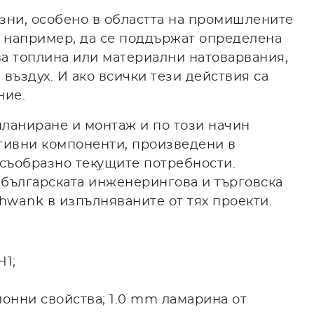
азни, особено в областта на промишлените
 например, да се поддържат определена
ява топлина или материални натоварвания,
въздух. И ако всички тези действия са
ние.
планиране и монтаж и по този начин
ктивни компоненти, произведени в
 съобразно текущите потребности.
т българската инженерингова и търговска
hwank в изпълняваните от тях проекти.
H1;
ионни свойства; 1.0 mm ламарина от