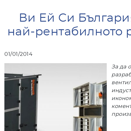
Ви Ей Си Българи
най-рентабилното 
01/01/2014
За да 
разраб
вентил
индуст
иконом
комен
произв