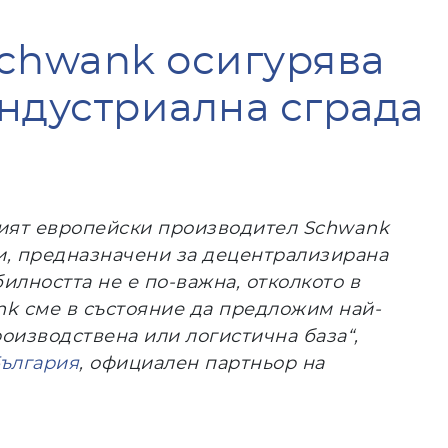
Schwank осигурява
ндустриална сграда
аният европейски производител Schwank
и, предназначени за децентрализирана
лността не е по-важна, отколкото в
nk сме в състояние да предложим най-
оизводствена или логистична база“,
България
, официален партньор на