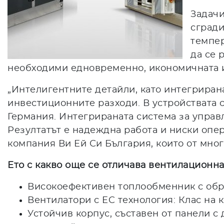
Задачи
сгради
темпер
да се 
необходими едновременно, икономичната и
„Интелигентните детайли, като интегриран
инвестиционните разходи. В устройствата 
Германия. Интегрираната система за управ
Резултатът е надеждна работа и ниски опе
компания Ви Ей Си България, които от мно
Ето с какво още се отличава вентилационна
Високоефективен топлообменник с обра
Вентилатори с EC технология: Клас на 
Устойчив корпус, съставен от панели 