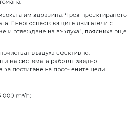
томана.
високата им здравина. Чрез проектирането
ата. Енергоспестяващите двигатели с
не и отвеждане на въздуха“, поясниха още
почистват въздуха ефективно.
ти на системата работят заедно
а за постигане на посочените цели.
 000 m³/h;