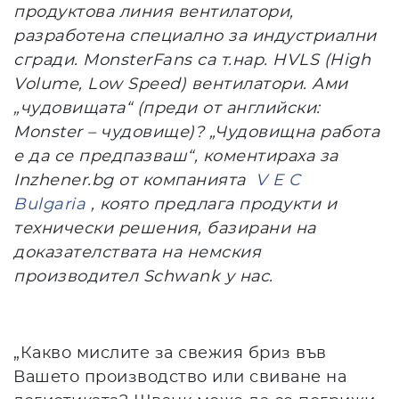
продуктова линия вентилатори,
разработена специално за индустриални
сгради. MonsterFans са т.нар. HVLS (High
Volume, Low Speed) вентилатори. Ами
„чудовищата“ (преди от английски:
Monster – чудовище)? „Чудовищна работа
е да се предпазваш“, коментираха за
Inzhener.bg от компанията
V E C
Bulgaria
, която предлага продукти и
технически решения, базирани на
доказателствата на немския
производител Schwank у нас.
„Какво мислите за свежия бриз във
Вашето производство или свиване на