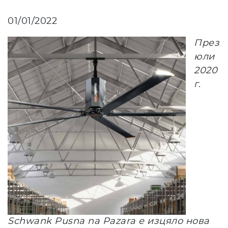
01/01/2022
През
юли
2020
г.
Schwank Pusna na Pazara е изцяло нова