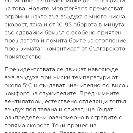
логистиката? Шванк може да се погрижи
за това. Новите MonsterFans преместват
огромни както във въздуха с много ниска
скорост, така и от 10-95 оборота в минута,
със сдавайки бризът е особено приятен
през латото и помита боите за отопление
през зимата“, коментират от българското
приятелство.
Президентствата се движат навсякъде
във въздуха при ниски температури от
около 5°C и създават значително по-висок
комфорт за служителите. Предзимните
вентилатори, естествено отделящи топъл
въздух под тавана и отиват, ще бъдат
разпределени равномерно в сградите с
голяма скорост. Този процес на