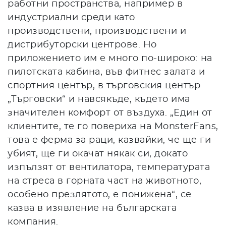
работни пространства, например в
индустриални среди като
производствени, производствени и
дистрибуторски центрове. Но
приложението им е много по-широко: на
пилотската кабина, във фитнес залата и
спортния център, в търговския център
„Търговски“ и навсякъде, където има
значителен комфорт от въздуха. „Един от
клиентите, те го повериха на MonsterFans,
това е ферма за раци, казвайки, че ще ги
убият, ще ги окачат някак си, докато
изпълзят от вентилатора, температурата
на стреса в горната част на животното,
особено презлятото, е понижена“, се
казва в изявление на българската
компания.