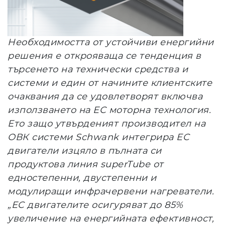
Необходимостта от устойчиви енергийни
решения е открояваща се тенденция в
търсенето на технически средства и
системи и един от начините клиентските
очаквания да се удовлетворят включва
използването на ЕС моторна технология.
Ето защо утвърденият производител на
ОВК системи Schwank интегрира EC
двигатели изцяло в пълната си
продуктова линия superTube от
едностепенни, двустепенни и
модулиращи инфрачервени нагреватели.
„EC двигателите осигуряват до 85%
увеличение на енергийната ефективност,