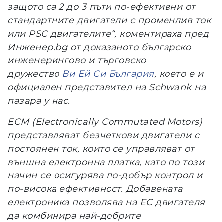
защото са 2 до 3 пъти по-ефективни от
стандартните двигатели с променлив ток
или PSC двигателите“, коментираха пред
Инженер.bg
от доказаното българско
инженерингово и търговско
дружество
Ви Ей Си България
, което е и
официален представител на Schwank на
пазара у нас.
ECМ (Electronically Commutated Motors
)
представляват безчеткови двигатели с
постоянен ток, които се управляват от
външна електронна платка, като по този
начин се осигурява по-добър контрол и
по-висока ефективност. Добавената
електроника позволява на EC двигателя
да комбинира най-добрите