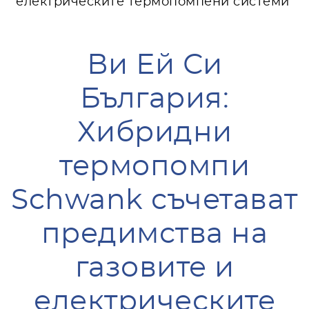
електрическите термопомпени системи
Ви Ей Си
България:
Хибридни
термопомпи
Schwank съчетават
предимства на
газовите и
електрическите