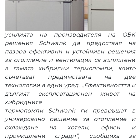
усилията на производителя на ОВК
решения Schwank да предоставя на
пазара ефективни и устойчиви решения
за отопление и вентилация са въплътени
в гамата хибридни термопомпи, които
съчетават предимствата на две
технологии в едни уред. „Ефективността и
дългият експлоатационен живот на
хибридните
термопомпи Schwank ги превръщат в
универсално решение за отопление и
охлаждане на хотели, офиси и
промишлени сгради“, съобщиха за