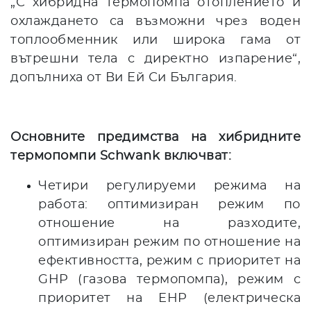
„С хибридна термопомпа отоплението и
охлаждането са възможни чрез воден
топлообменник или широка гама от
вътрешни тела с директно изпарение“,
допълниха от Ви Ей Си България.
Основните предимства на хибридните
термопомпи
Schwank
включват:
Четири регулируеми режима на
работа: оптимизиран режим по
отношение на разходите,
оптимизиран режим по отношение на
ефективността, режим с приоритет на
GHP (газова термопомпа), режим с
приоритет на EHP (електрическа