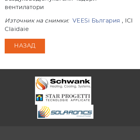
вентилатори
Източник на снимки:
VEESi България
, ICI
Claidaie
НАЗАД