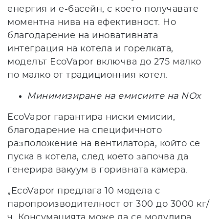
енергия и е-басейн, с което получавате
моментна нива на ефективност. Но
благодарение на иновативната
интеграция на котела и горелката,
моделът EcoVapor включва до 275 малко
по малко от традиционния котел.
Минимизиране на емисиите на NOx
EcoVapor гарантира ниски емисии,
благодарение на специфичното
разположение на вентилатора, който се
пуска в котела, след което започва да
генерира вакуум в горивната камера.
„EcoVapor предлага 10 модела с
паропроизводителност от 300 до 3000 кг/
ч. Консумацията може да се модулира