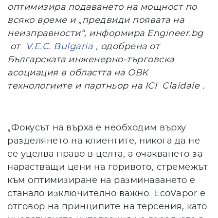
оптимизира подаването на мощност по
всяко време и „предвиди появата на
неизправности“, информира Engineer.bg
от
V.E.C. Bulgaria
, одобрена от
Българската инженерно-търговска
асоциация в областта на ОВК
технологиите и партньор на ICI
Claidaie
.
„Фокусът на върха е необходим върху
разделянето на клиентите, никога да не
се уцелва право в целта, а очакването за
нарастващи цени на горивото, стремежът
към оптимизиране на разминаването е
станало изключително важно. EcoVapor е
отговор на принципите на терсения, като