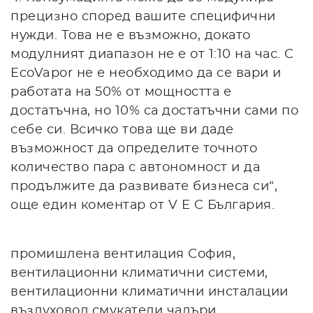
прецизно според вашите специфични
нужди. Това не е възможно, докато
модулният диапазон не е от 1:10 на час. С
EcoVapor не е необходимо да се вари и
работата на 50% от мощността е
достатъчна, но 10% са достатъчни сами по
себе си. Всичко това ще ви даде
възможност да определите точното
количество пара с автономност и да
продължите да развивате бизнеса си“,
още един коментар от V E C България.
промишлена вентилация София,
вентилационни климатични системи,
вентилационни климатични инсталации
въздуховод,смукатели чадъри