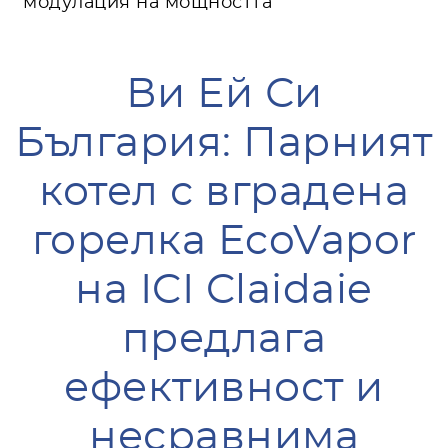
модулация на мощността
Ви Ей Си
България: Парният
котел с вградена
горелка EcoVapor
на ICI Claidaie
предлага
ефективност и
несравнима