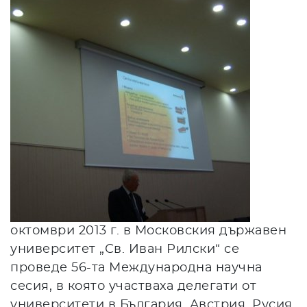
октомври 2013 г. в Московския държавен
университет „Св. Иван Рилски“ се
проведе 56-та Международна научна
сесия, в която участваха делегати от
университети в България, Австрия, Русия,