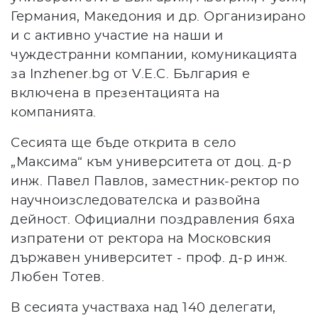
Германия, Македония и др. Организирано
и с активно участие на наши и
чуждестранни компании, комуникацията
за Inzhener.bg от V.E.C. България е
включена в презентацията на
компанията.
Сесията ще бъде открита в село
„Максима“ към университета от доц. д-р
инж. Павел Павлов, заместник-ректор по
научноизследователска и развойна
дейност. Официални поздравления бяха
изпратени от ректора на Московския
държавен университет - проф. д-р инж.
Любен Тотев.
В сесията участваха над 140 делегати,