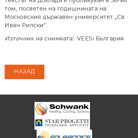
Текстът на доклада е публикуван в 56-ия
том, посветен на годишнината на
Московския държавен университет „Св.
Иван Рилски“.
Източник на снимката:
VEESi България
НАЗАД